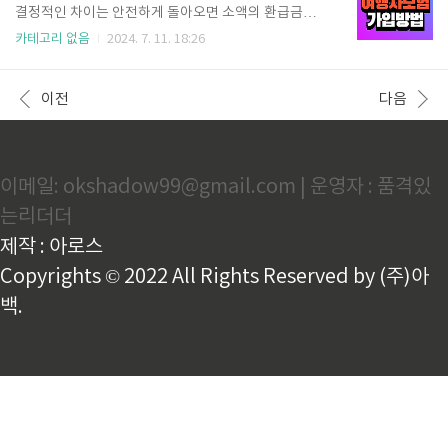
적용하여 사용자의 신원을 정확하게 확인합니다. 모바
결정적인 차이는 안전하게 돌아오면 소액의 환급금을
일 탑승권, 종이 탑승권 모두 등록 가능하며, 다양한 예
줍니다. 다른 보험사들을 진행했는데 카카오가 저렴했
카테고리 없음
2024. 7. 11. 18:26
약 서비스를 제공하여 더욱 편리하게 이용할 수 있습니
어요. 카카오페이손해보험은 약 3~5분이면 간편하게
다. 단, NFC 리더기가 있는 아이폰에서만 사용 가능합
금액 확인하실 수 있어요. 해외 여행자 보험 가입하
니다. 2. 스마트패스란? 인천공항 스마트 패스는 인천
기 1. 카카오페이 여행자보험의 장점 별도의 앱 설치 필
이전
다음
국제공..
요 없음카카오톡에서 가입 가능개인 가입 시간소요 약
5분안전귀국하면 환급금 10%비행기 지연되면 알림
신청으로 환급 자동 청구 알림둘만 모여도 할인 최대 할
인율 10% (3명 이상 가입 시 최대 할인율 적용) 2. 가입
이메일: okshadow99@gmail.com | 운영자 : 품격있
방법 절차 카카오톡 - 오른쪽 하단 더 보기- 상단 - Pay
클릭앱설치 없이 카카오에서 연결 가능 아래의 화면이
는리더더
보입니다.보험상품 - 해외여행보험(안전귀국하고 보험
료 10% 돌려받기..
제작 : 아로스
Copyrights © 2022 All Rights Reserved by (주)아
백.