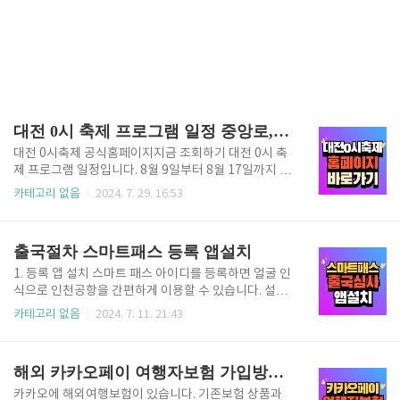
대전 0시 축제 프로그램 일정 중앙로, 대전역, 페스티벌A B
대전 0시축제 공식홈페이지지금 조회하기 대전 0시 축
제 프로그램 일정입니다. 8월 9일부터 8월 17일까지 다
양한 무대가 채워져 있습니다. 유명한 가수들과 함께 하
카테고리 없음
2024. 7. 29. 16:53
는 영시 축제일정 확인해 보시고, 참여해 보세요. 2024
대전 영시 축제 공식홈페이지 1. 중앙로 무대 구분8/9
(금)8/10(토)8/11(일)8/12(월)8/13(화)8/14(수)8/15
출국절차 스마트패스 등록 앱설치
(목)8/16(금)8/17(토)18:00 ~ 19:00대한민국 공군 특
수비행팀 블랙이글스 에어쇼시간여행 퍼레이드(응원
1. 등록 앱 설치 스마트 패스 아이디를 등록하면 얼굴 인
단)시간여행 퍼레이드(바이크)시간여행 퍼레이드(패션
식으로 인천공항을 간편하게 이용할 수 있습니다. 설치
쇼)전국 퍼레이드 경연대회시간여행 퍼레이드(미국 백
만으로 간편하게 출국절차를 밟을 수 있으니 여유로운
카테고리 없음
2024. 7. 11. 21:43
파이프, 군악대 등)시간여행 퍼레이드(민속 퍼레이드)
여행 되세요. 링크로 빠르게 설치하세요. (안드로이드)
시간여행 퍼레이드시민 대합창 폐막 퍼포먼스K-POP
인천공항스마트패스 App Store 스마트패스 앱 설
콘서트 (바다)19:00 ~ 20:0..
치 여권과 얼굴 정보를 한 번만 등록하면 5년간 이용 가
해외 카카오페이 여행자보험 가입방법 동반자할인에서 환급금까지
능하며, 다양한 보안 장치를 통해 안전하게 이용할 수
있습니다. 여권 위 변조 방지, 라이브니스 등의 기술을
카카오에 해외여행보험이 있습니다. 기존보험 상품과