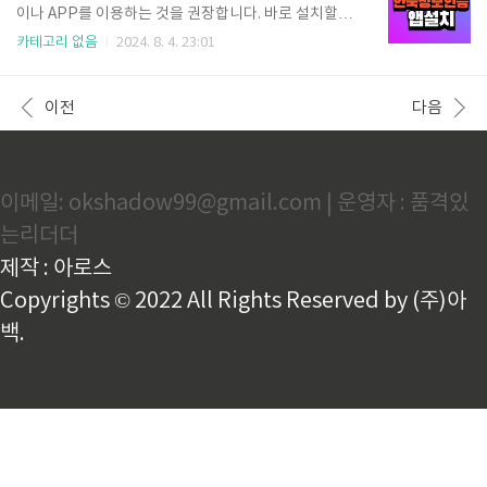
탕화면에 앱 아이콘이 생성됩니다.앱 아이콘을 클릭하
이나 APP를 이용하는 것을 권장합니다. 바로 설치할 수
여 앱을 실행합니다.회원가입 또는 로그인을 합니다.택
있는 곳으로 안내합니다. 한국정보인증 공식홈페이
카테고리 없음
2024. 8. 4. 23:01
배 조회, 예약, 반품 접수 등의 서비스를 이용합니다. CJ
지 KICA Sign Plus App 설치하기 한국정보인증이 새롭
대한통운 택배 앱을 이용하면 택배 배송 현황을 실시간
게 선보인 KICASignPlus 앱은 안드로이드 기반 스마트
으로 확인할 수 있으며, 배송 예정 시간도 예측할 수 있
기기에서 전자서명 인증 서비스와 모바일 브라우저를
이전
다음
습니다.
통한 PKI 기반 전자서명 서비스를 제공합니다. 해당하
시는 모바일 기종에 따라 설치하셔서 활용해 보세요. G
oogle play 설치하기 App Store 설치하기 1. 안드로
이드 앱 설치 마치 PC에서 공동인증서 프로그램을 설
이메일: okshadow99@gmail.com | 운영자 : 품격있
치해 사용하는 것처럼, 스마트기기에서도 KICASignPl
us 앱을 설치하여 동일한 기능을 손쉽게 이용할 수 있습
는리더더
니다. Google play 설치하..
제작 : 아로스
Copyrights © 2022 All Rights Reserved by (주)아
백.