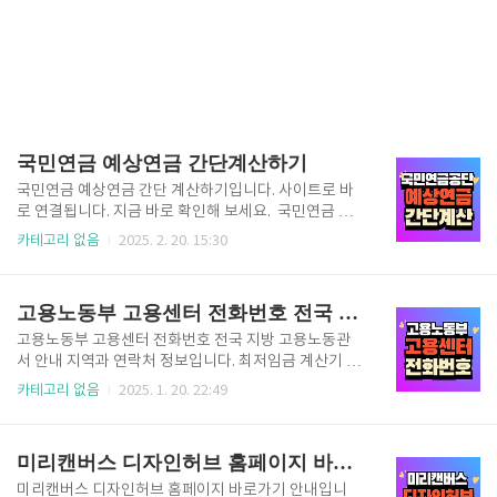
국민연금 예상연금 간단계산하기
국민연금 예상연금 간단 계산하기입니다. 사이트로 바
로 연결됩니다. 지금 바로 확인해 보세요. 국민연금 홈
페이지 이용방법 1. 예상연금 간단 계산 바로가기 국민
카테고리 없음
2025. 2. 20. 15:30
연금 예상 수령액 계산은 월 납입보험료를 수정하여 '예
상연금액 조회하기'를 하면 됩니다. 해당 노령연금, 장
애연금, 유족연금의 매월지급예상액이 조정됩니다. 지
고용노동부 고용센터 전화번호 전국 지방 고용노동관서 안내
금 바로 계산해 보세요. 국민연금 간단 계산하기 2. 유
형별 예상월액표 다운로드 엑셀 노령연금, 장애연금, 유
고용노동부 고용센터 전화번호 전국 지방 고용노동관
족연금 2025년 상하한액 변경된 사항 엑셀자료입니다.
서 안내 지역과 연락처 정보입니다. 최저임금 계산기 입
해당하시는 구간 확인해 보세요. 국민연금 가입내역
력하셔서 바로 확인해 보세요. 고용노동부 최저임금 계
카테고리 없음
2025. 1. 20. 22:49
조회 및 수급자확인지금 알아보기
산기 연번지역대표 전화 번호연번지역대표 전화 번호1
서울청02-2213-000925부산북부051-309-15002서
울강남02-584-000926창원055-239-65003서울동
미리캔버스 디자인허브 홈페이지 바로가기
부02-403-000927울산052-272-00094서울서부02-
713-000928양산055-387-00095서울남부02-2639-
미리캔버스 디자인허브 홈페이지 바로가기 안내입니