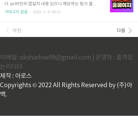
210029진주055-752-00096서울북부02-950-9880
다. pc버전과 앱설치 내용 있으니 해당하는 링크 클릭하
30통영055-650-19517서울관악02-3281-000931대
셔서 설치하세요. 미리캔버스 기여자 총정리 1. 미리캔
카테고리 없음
2025. 1. 6. 00:15
구청053-667-62008중부청032-460-454532대구서
버스 PC 버전 바로가기 미리캔버스 PC버전은 공식 웹
부053-605-90009인천북부032-540-791033포..
사이트에서 쉽게 다운로드할 수 있습니다. 아래의 단계
를 따라 설치해 보세요. 미리캔버스 디자인허브 로그
이전
다음
인 미리캔버스 홈페이지 바로가기 2. 미리캔버스 앱설
치1) 구글 스토어 Google Play 미리캔버스 구글 앱설
치 2) 애플 스토어 App store 미리캔버스 애플 ios 앱
설치 3. 미리캔버스 디자인 허브 헬프센터 미리캔버스
이메일: okshadow99@gmail.com | 운영자 : 품격있
기여자 시작하기, 콘텐츠 제작, 콘텐츠 제출, 콘텐츠 관
리, 콘텐츠 심사, 요소 컬렉션, 정산 등 다양한 정보를 자
는리더더
세하게 확인할 수 있습니다. 바로가기 링크..
제작 : 아로스
Copyrights © 2022 All Rights Reserved by (주)아
백.