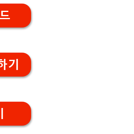
드
하기
기