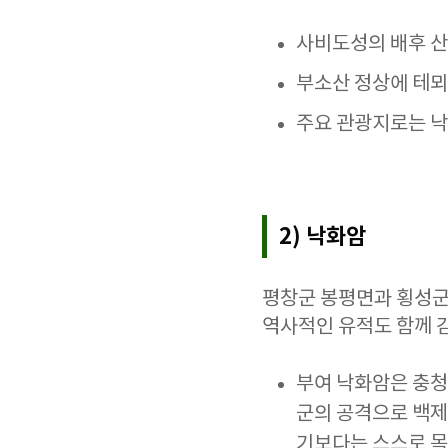
사비도성의 배후 산
부소산 정상에 테뫼
주요 관광지로는 낙
2) 낙화암
평창군 봉평면과 횡성군 
역사적인 유적도 함께 
부여 낙화암은 충청
군의 공격으로 백제
기보다는 스스로 