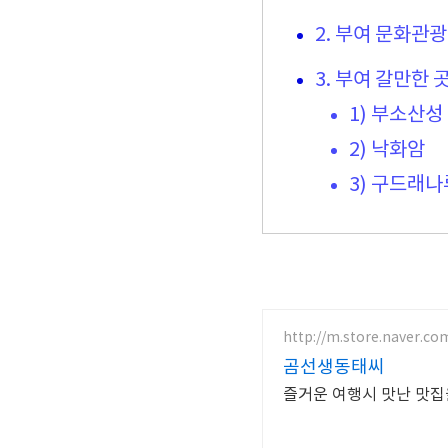
2. 부여 문화관광
3. 부여 갈만한 
1) 부소산성
2) 낙화암
3) 구드래
http://m.store.naver.co
곰선생동태씨
즐거운 여행시 맛난 맛집