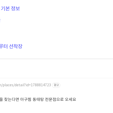
 기본 정보
곳
나루터 선착장
m/places/detail?id=1788814723
광고
을 찾는다면 아구찜 동태탕 전문점으로 오세요