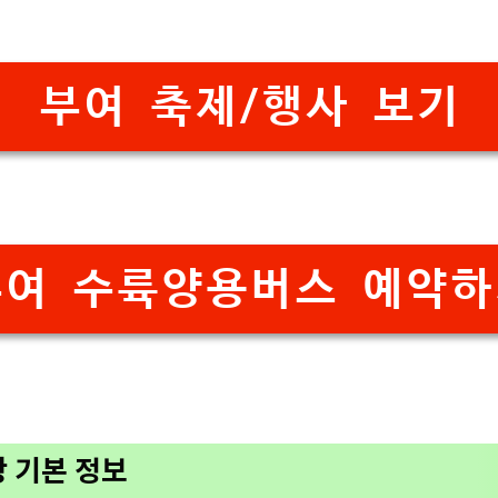
부여 축제/행사 보기
부여 수륙양용버스 예약하
광 기본 정보