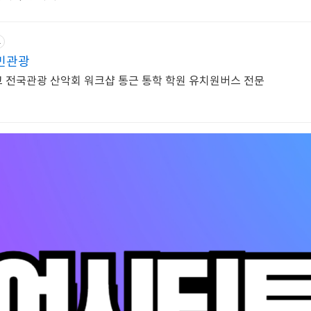
고
민관광
 전국관광 산악회 워크샵 통근 통학 학원 유치원버스 전문