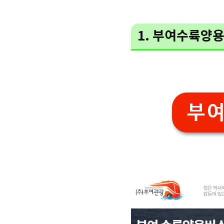
1. 부여수륙양
부여