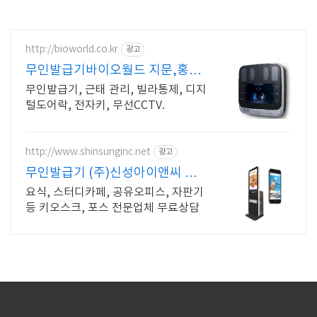
http://bioworld.co.kr
광고
무인발급기바이오월드 지문,홍체,
카드,보안전문가
무인발급기, 근태 관리, 빌라통제, 디지
털도어락, 전자키, 무선CCTV.
http://www.shinsunginc.net
광고
무인발급기 (주)신성아이앤씨 유
무선 상담고객 10% 할인
요식, 스터디카페, 공유오피스, 자판기
등 키오스크, 포스 전문업체 무료상담